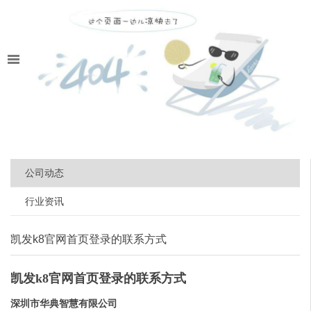
公司动态
行业资讯
凯发k8官网首页登录的联系方式
凯发k8官网首页登录的联系方式
深圳市华典智慧有限公司