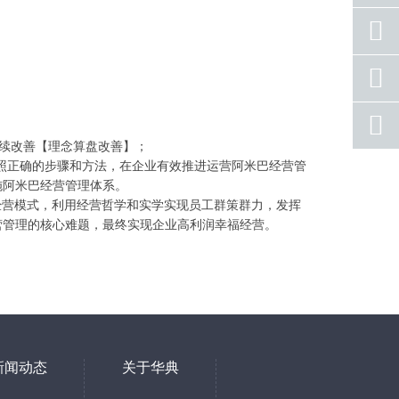
座机
号码
手机
号码
qq
联系
续改善【理念
算盘
改善】；
按照正确的步骤和方法，在企业有效推进运营阿米巴经营管
返回
顶部
施阿米巴经营管理体系。
经营模式，利用经营哲学和实学实现员工群策群力，发挥
营管理的核心难题，最终实现企业高利润幸福经营。
新闻动态
关于华典