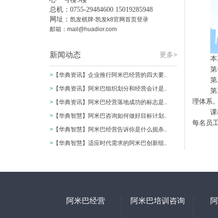
总机：0755-29484600 15019285948
网址：
凯发棋牌-凯发k8官网首页登录
邮箱：
mail@huadior.com
新闻动态
更多>
本
第
>
【华典资讯】企业推行阿米巴经营的四大要..
第
>
【华典资讯】阿米巴组织划分和经营会计是..
第
理体系
>
【华典资讯】阿米巴经营落地成功的标志是..
课
>
【华典智慧】阿米巴咨询如何做好目标计划..
每名员
>
【华典智慧】阿米巴经营告诉你是什么扼杀..
>
【华典智慧】适应时代需求的阿米巴创新组..
阿米巴经营
阿米巴培训咨询
阿