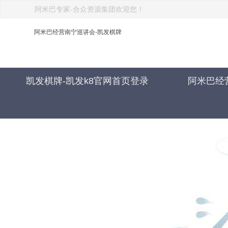
阿米巴专家-合众资源集团欢迎您！
阿米巴经营南宁巡讲会-凯发棋牌
凯发棋牌-凯发k8官网首页登录
阿米巴经