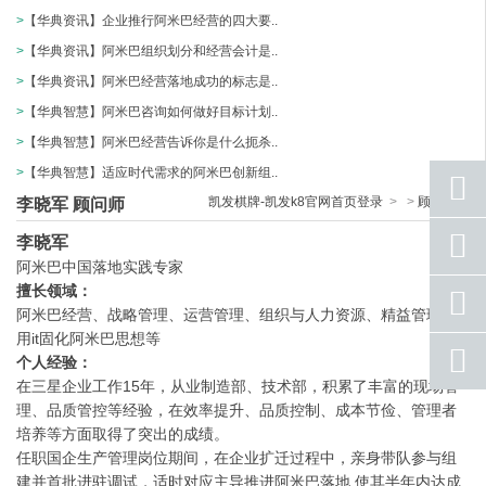
>
【华典资讯】企业推行阿米巴经营的四大要..
>
【华典资讯】阿米巴组织划分和经营会计是..
>
【华典资讯】阿米巴经营落地成功的标志是..
>
【华典智慧】阿米巴咨询如何做好目标计划..
>
【华典智慧】阿米巴经营告诉你是什么扼杀..
>
【华典智慧】适应时代需求的阿米巴创新组..
凯发棋牌-凯发k8官网首页登录
>
>
顾问团队
李晓军 顾问师
座机
李晓军
号码
阿米巴中国落地实践专家
擅长领域：
手机
号码
阿米巴经营、战略管理、运营管理、组织与人力资源、精益管理、
用it固化阿米巴思想等
qq
个人经验：
联系
在三星企业工作15年，从业制造部、技术部，积累了丰富的现场管
理、品质管控等经验，在效率提升、品质控制、成本节俭、管理者
返回
顶部
培养等方面取得了突出的成绩。
任职国企生产管理岗位期间，在企业扩迁过程中，亲身带队参与组
建并首批进驻调试，适时对应主导推进阿米巴落地,使其半年内达成