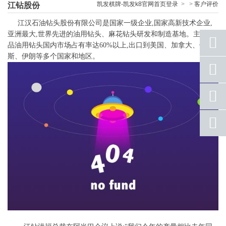
凯发棋牌-凯发k8官网首页登录
>
>
客户评价
江钻股份
江汉石油钻头股份有限公司是国家一级企业,国家高新技术企业,
亚洲最大,世界先进的油用钻头、麻花钻头研发和制造基地。主营产
品油用钻头国内市场占有率达60%以上,出口到美国、加拿大、俄罗
斯、伊朗等多个国家和地区。
座机
号码
手机
号码
qq
联系
返回
顶部