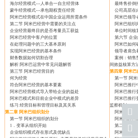
海尔经营模式
---
人单合一自主经营体
最终售价倒推
蒙牛经营模式
---
承包期权责任经营
公司高层在内
阿米巴经营模式在中国企业运用所需条件
阿米巴领导者
第二节 阿米巴经营中需要的关注点
阿米巴组织间
企业经营最终目的是否考量员工获益
单位时间核算
阿米巴经营中客户的位置
第六节 企业
在处理问题中的三大基本原则
阿米巴如何确
实现阿米巴经营的基本条件
领导者肩负着
财务数据如何切割合理
案例：销售型
解析
:
阿米巴运营中常见问题解答
间效益核算方
第三节 阿米巴经营目的
第四章 阿米
何为经营
第一节 阿米
符合阿米巴经营的基本要素
阿米巴推行
阿米巴经营模式导入带给企业的益处
阿米巴推行
阿米巴模式和目前企业中模式的差异
阿米巴推行委
练习
:
经营目标和管理目标及其关系
监察机制
第二章 阿米巴组织划分
阿米巴单位时
第一节 阿米巴组织的划分
阿米巴经营
1
．变革从组织开始
第二节 阿米
座机
号码
企业组织模式存在形式及优缺点
阿米巴人才