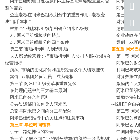
阿米巴组织细分遵循原则
--
主要是能单独经营且符合
阿米巴负责基
手机
整体需要
阿米巴负责
号码
企业老板在阿米巴组织划分中的重要作用
--
老板变
第三节 阿米
qq
成“甩手掌柜”
财务历史数据
联系
根据企业规模和组织架构确立阿米巴级数
运用
swot
分
2
．阿米巴组织模式的特点
企业战略在目
返回
顶部
3
．阿米巴组织细分的四个条件
案例：
xx
新
第二节 市场机制引入制造现场
第五章 阿米
人人都是经营者：把市场机制引入公司内部
--kpi
结合
第一节 阿米
经营指标
阿米巴的财务
演练
:
市场的变化如何和组织经营及个人绩效挂钩
利润巴与成本
案例
: xx
集团如何让员工成为老板
财务数据在激
第三节 阿米巴组织变革和重新定位
激励的五大
在处理问题中的三大基本原则
阿米巴组织绩
阿米巴的分合的原则
激励办法制定
公共资源部门如何导入阿米巴
--
找到适合自
总部与阿米巴之间的分工与配合
第二节 阿米
阿米巴组织推行中的关注点和注意事项
阿米巴的薪
第三章 单位时间核算
阿米巴团队
引子：路边摊位的经营
中国阿米巴激
第一节 了解不同企业的财务核算
(
内部统一经营规则
)
kpi
如何让经