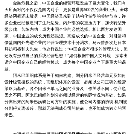
金融危机之后，中国企业的经营环境发生了巨大变化，我们今
天所面对的不仅仅是国内对手，更多是世界
500
强的商业巨头。
全球
经济阴霾还未散尽，中国经济又来到了结构化转型的关键节点，许
多企业已经被逼到了生死边缘。内外部的双重压力下，加快转型升
级步伐、苦练内功，成为中国企业的必然选择。
相比西方发达国
家，中国企业的成长历程还很短。高速成长的中国企业，对引进和
借鉴国内外先进企业的经营管理技术十分渴求。马云曾多次赴日本
拜访稻盛和夫先生，他这样说过：“中国企业有很多的管理方法，但
还没有形成自己的系统经营思想！”如何根据中国人文环境，探索出
适合中国企业自己的经营模式，成为每个中国企业当下最重大的课
题。
阿米巴组织体系是关于如何构建、划分阿米巴经营单元及如何
设计经营授权的系统，而组织体系的设置，必须以公司正确的经营
策略为基础。各个阿米巴单元之间的业务及工作关系不同，使命也
因之不同。阿米巴组织的划分必须以经营的实际情况为基础。如果
分离出来的阿米巴妨碍公司方针的实施，使公司内部的协调 机制被
分割得支离破碎，那就无法完成公司的使命，也不能成为独立的阿
米巴。