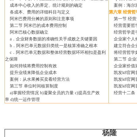
成本中心收入的界定、统计规则的确定
案例：海尔
各成本、费用的详细科目与定义
第六章 经营哲
阿米巴费用分摊的原则和注意事项
第一节 经营
第二节 阿米巴的成本费用控制
经营需要哲
阿米巴核心数据确立
经营哲学是引
a
．企业财务数据的准确性关乎成败之关键要因
企业家个人修
b
．阿米巴单元数据归类统一是核算准确之根本
建立符合企业
c
．阿米巴单元数据和整体经营数据环环相扣是盈利
将经营哲学如
之保障
第二节 企业
如何持续将费用控制有效
企业家价值观
提升业绩来降低企业成本
凯发k8官网
案例：从水果摊买卖看经营方法
凯发k8官网
第三节 单位时间核算制度
凯发k8官网
a)
掌握经营情况
b)
凝聚全员的力量
c)
提高生产效
经营十二条
率
d)
统一运作管理
杨隆