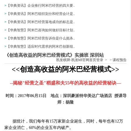
>
【华典资讯】企业推行阿米巴经营的四大要..
>
【华典资讯】阿米巴组织划分和经营会计是..
>
【华典资讯】阿米巴经营落地成功的标志是..
>
【华典智慧】阿米巴咨询如何做好目标计划..
>
【华典智慧】阿米巴经营告诉你是什么扼杀..
>
【华典智慧】适应时代需求的阿米巴创新组..
《创造高收益的阿米巴经营模式》实操班 深圳站
凯发棋牌-凯发k8官网首页登录
>
>
课程预告
<<
创造高收益的阿米巴经营模式
>>
--
揭秘"经营之圣"稻盛和夫55年的高收益的经营秘诀
—
时间：2017年06月15日 地点：深圳豪派特华美达广场酒店
授课导
师：杨隆
据统计，我们每年有
15
万家新企业诞生，同时，每年也有
12
万
家企业消亡，
60%
的企业五年内破产。