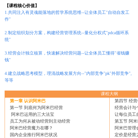
【课程核心价值】
1.
共同注入有灵魂能落地的哲学系统思维
--
让全体员工
"
自动自发工
作
"
2.
制定组织划分方案，构建经营管理系统
--
量化分权式
"pdca
循环系
统
"
3.
经营会计独立核算，快速解决经营问题
--
让全体员工懂得
"
省钱赚
钱
"
4.
建立战略思考模型，理清战略发展方向
--"
内部竞争
"pk"
外部竞争
",
等等
课程大纲
第一章 认识阿米巴
第四节 经营
第一节 到底何为阿米巴经营
经营会计与个
阿米巴运用的三大法宝
让每位员工自
员工为何从被动经营到主动经营
第五节 阿米
阿米巴经营魔力在哪？
阿米巴管理
国内企业推行阿米巴状况
定价是经营之