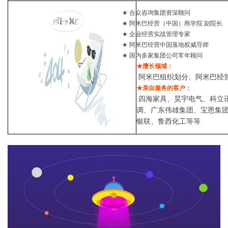
★
合众咨询集团资深顾问
★
阿米巴经营（中国）商学院
副院长
★
企业经营实战管理专家
★
阿米巴经营中国落地权威导师
★
国内多家集团公司常年顾问
★擅长领域：
阿米巴组织划分、阿米巴经
★亲自服务的客户：
四海家具、昊宇电气、科立
调、广东伟雄集团、宝恩集
银联、鲁西化工等等