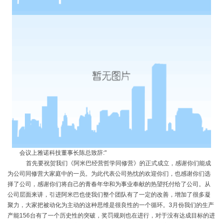
会议上雅诺科技董事长陈总致辞:"
首先要祝贺我们《阿米巴经营哲学同修营》的正式成立，感谢你们能成
为公司同修营大家庭中的一员。为此代表公司热忱的欢迎你们，也感谢你们选
择了公司，感谢你们将自己的青春年华和为事业奉献的热望托付给了公司。
从
公司层面来讲，引进阿米巴也使我们整个团队有了一定的改善，增加了很多凝
聚力，大家把被动化为主动的这种思维是很良性的一个循环。
3月份我们的生产
产能
156
台有了一个历史性的突破，奖罚规则也在进行，对于没有达成目标的进