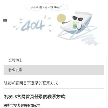
公司动态
行业资讯
凯发k8官网首页登录的联系方式
凯发k8官网首页登录的联系方式
深圳市华典智慧有限公司