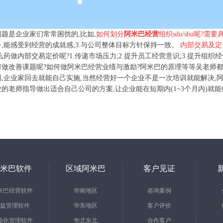
题是企业家们常常困扰的,
比如,
如何划分
阿米巴经营
组织sdu/sbu呢?需
,能感受到经营的成就感;3.与公司整体目标方针保持一致。
内部交易及定
么药做内部交易定价呢?1.传递市场压力;2.提升员工经营意识;3.提升
何做改善课题呢?如何做阿米巴经营业绩与激励?阿米巴的原理等等吴老师
,企业家回去就能自己实施,当然经营好一个企业不是一次培训就能解决,
的老师指导做出适合自己公司的方案,让企业能在短期内(1~3个月内)就能
米巴软件
区域阿米巴
客户见证
米巴经营软件
华南地区
咨询案例
益管理软件
华东地区
客户评价
能化管理软件
华北东北
合作客户