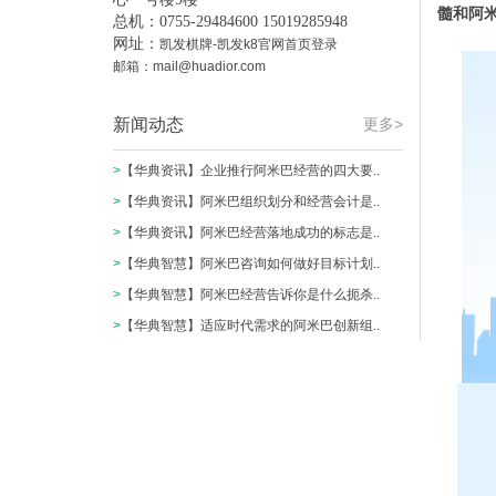
髓和阿米
总机：0755-29484600 15019285948
网址：
凯发棋牌-凯发k8官网首页登录
邮箱：
mail@huadior.com
新闻动态
更多>
>
【华典资讯】企业推行阿米巴经营的四大要..
>
【华典资讯】阿米巴组织划分和经营会计是..
>
【华典资讯】阿米巴经营落地成功的标志是..
>
【华典智慧】阿米巴咨询如何做好目标计划..
>
【华典智慧】阿米巴经营告诉你是什么扼杀..
>
【华典智慧】适应时代需求的阿米巴创新组..