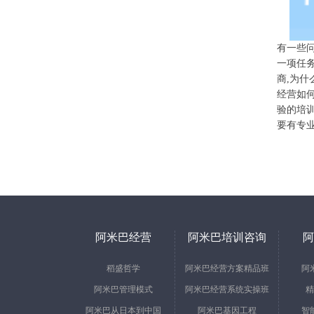
有一些问
一项任务
商,为什
经营如
验的培训
要有专业
阿米巴经营
阿米巴培训咨询
阿
稻盛哲学
阿米巴经营方案精品班
阿
阿米巴管理模式
阿米巴经营系统实操班
精
阿米巴从日本到中国
阿米巴基因工程
智