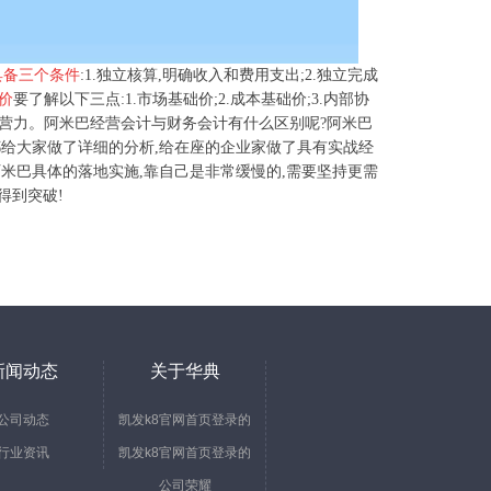
要具备三个条件
:1.独立核算,明确收入和费用支出;2.独立完成
价
要了解以下三点:1.市场基础价;2.成本基础价;3.内部协
组织经营力。阿米巴经营会计与财务会计有什么区别呢?阿米巴
都给大家做了详细的分析,给在座的企业家做了具有实战经
阿米巴具体的落地实施,靠自己是非常缓慢的,需要坚持更需
得到突破!
新闻动态
关于华典
公司动态
凯发k8官网首页登录的
行业资讯
凯发k8官网首页登录的
简介
公司荣耀
文化