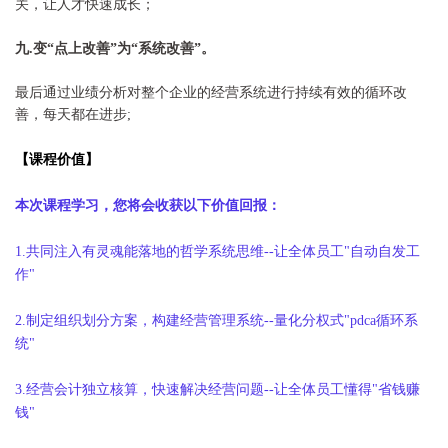
关，让人才快速成长；
九
.
变
“
点上改善
”
为
“
系统改善
”
。
最后通过业绩分析对整个企业的经营系统进行持续有效的循环改
善，每天都在进步;
【课程价值】
本次课程学习，您将会收获以下价值回报：
1.共同注入有灵魂能落地的哲学系统思维--让全体员工"自动自发工
作"
2.制定组织划分方案，构建经营管理系统--量化分权式"pdca循环系
统"
3.经营会计独立核算，快速解决经营问题--让全体员工懂得"省钱赚
钱"