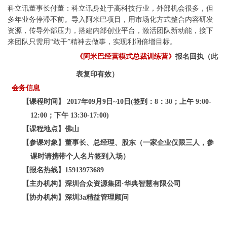
科立讯董事长付董：
科立讯身处于高科技行业，外部机会很多，但
多年业务停滞不前。导入阿米巴项目，用市场化方式整合内容研发
资源，传导外部压力，搭建内部创业平台，激活团队新动能，接下
来团队只需用“敢干”精神去做事，实现利润倍增目标。
《
阿米巴经营模式总裁训练营
》
报名回执
（此
表复印有效）
会务信息
【课程时间】
2017
年
09
月
9
日~10日
(
签到：
8
：
30
；上午
9:00-
12:00
；下午
13:30-17:00)
【课程地点】佛山
【参课对象】董事长、总经理、股东（一家企业仅限三人，参
课时请携带个人名片签到入场）
【报名热线】15913973689
【主办机构】
深圳
合众资源集团·华典智慧有限公司
【协办机构】
深圳
3a
精益管理顾问