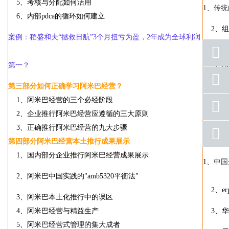
5
、考核与分配如何活用
1
、
传统
6
、内部
pdca
的循环如何建立
2
、组
案例：稻盛和夫“拯救日航”
3
个月扭亏为盈，
2
年成为全球利润
3
、阿
4
、用
第一？
座机
号码
5
、经
第三部分
如何正确学习阿米巴经营？
1
、阿米巴经营的三个必经阶段
手机
案例：
号码
2
、企业推行阿米巴经营应遵循的三大原则
3
、正确推行阿米巴经营的九大步骤
qq
第八部
联系
第四部分
阿米巴经营本土推行成果展示
1
、国内部分企业推行阿米巴经营成果展示
返回
1
、
中国
顶部
2
、阿米巴中国实践的
"amb5320
平衡法
"
2
、
er
3
、阿米巴本土化推行中的误区
4
、阿米巴经营与精益生产
3
、华
5
、阿米巴经营式管理的集大成者