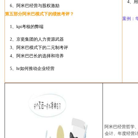
4
、用
6
、阿米巴经营与股权激励
第五部分
阿米巴模式下的绩效考评？
案例：
1
、
kpi
考核的弊端
2
、京瓷集团的人力资源武器
3
、阿米巴模式下的二元制考评
4
、阿米巴巴长的选择和培养
5
、
hr
如何推动企业经营
阿米巴经营哲学
会计、年度经营