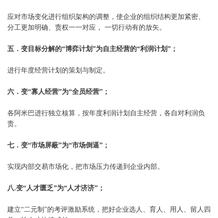
应对市场变化进行组织架构的调整，使企业的组织结构更加紧密、
分工更加明确、责权一一对应， 一切行动有的放矢。
五．变目标分解的
“
博弈计划
”
为自主经营的
“
利润计划
”
；
进行年度经营计划的策划与制定。
六．变
“
寡人经营
”
为
“
全员经营
”
；
各阿米巴进行独立核算，按年度利润计划自主经营，各自对利润负
责。
七．变
“
市场屏蔽
”
为
“
市场倒逼
”
；
实现内部交易市场化，把市场压力传递到企业内部。
八
.
变
“
人才匮乏
”
为
“
人才济济
”
；
建立“二元制”的考评激励系统，
把好企业选人、育人、用人、留人四