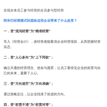
实现全体员工参与经营的全员参与型经营.
阿米巴经营模式到底给这些企业带来了什么改变？
一．变
“
混沌经营
”
为
“精准经营
”
导入《经营会计》，使经营者能看清企业经营现
状，从
而把握经营
实态。
二．变
“
人心多向
”
为
“
上下同欲
”
；
确立共通的经营理念、使命与愿景，让员工看得见企业的前景与自
己的未来，凝聚了人心。
三．变
“
方向迷茫
”
为
“
方向准确
”
；
通过策略定位，让企业找准了前进的方向。
四．变
“
权责不清
”
为
“
权责对等
”
；