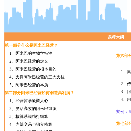
课程大纲
第一部分
什么是阿米巴经营？
1
、阿米巴的生物学特性
第六部
2
、阿米巴经营的定义
3
、阿米巴经营的根本目的
1
、集
4
、支撑阿米巴经营的三大支柱
2
、传
5
、阿米巴经营的本质
3
、阿
第二部分
阿米巴经营如何创造高利润？
4
、用
1
、经营哲学
凝聚人心
2
、灵活高效的阿米巴组织
案例：
3
、核算系统
精打细算
第七部
4
、内部交易与独立核算