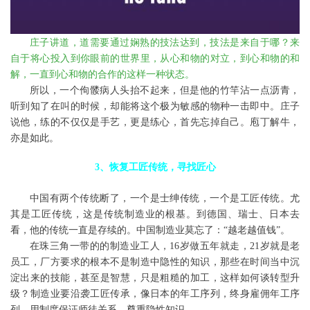
庄子讲道，道需要通过娴熟的技法达到，技法是来自于哪？来
自于将心投入到你眼前的世界里，从心和物的对立，到心和物的和
解，一直到心和物的合作的这样一种状态。
所以，一个佝髅病人头抬不起来，但是他的竹竿沾一点沥青，
听到知了在叫的时候，却能将这个极为敏感的物种一击即中。庄子
说他，练的不仅仅是手艺，更是练心，首先忘掉自己。庖丁解牛，
亦是如此。
3、恢复工匠传统，寻找匠心
中国有两个传统断了，一个是士绅传统，一个是工匠传统。尤
其是工匠传统，这是传统制造业的根基。到德国、瑞士、日本去
看，他的传统一直是存续的。中国制造业莫忘了：
“越老越值钱”。
在珠三角一带的的制造业工人，
16
岁做五年就走，
21
岁就是老
员工，厂方要求的根本不是制造中隐性的知识，那些在时间当中沉
淀出来的技能，甚至是智慧，只是粗糙的加工，这样如何谈转型升
级？制造业要沿袭工匠传承，像日本的年工序列，终身雇佣年工序
列，用制度保证师徒关系，尊重隐性知识。