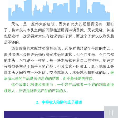
天坛，是一座伟大的建筑，因为如此大的规模竟没有一颗钉
子，将木头
与木头之间的间隙接运用得淋漓尽致、天衣无缝。神庙
也是这样，这需要对木头有着深切的了解，而这个了解仅仅靠头脑
是不够的。
负责修缮的木匠对稻盛和夫说，
20
多岁他只是个平庸的木匠，
那时候他只会用斧头强行决定木头的形状，但不同年份、不同气候
的木头，习气是不一样的，每一块木头都有着自己的性格。制造过
程看似是主动干预手里的产品，但其实这不叫做工，真正地做工是
跟木头之间存在一种对话，交流越深入，木头就会越听你的话，
最
后做出来的产品是密切沟通的结果，而不是强硬的连接。
这个故事让稻盛和夫明白，一个好产品或者一个好的制造企业
领导人，应该是能听见产品的声音的人。
2、中等收入陷阱与庄子讲道