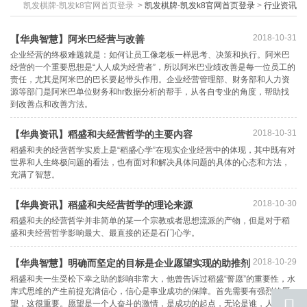
凯发棋牌-凯发k8官网首页登录
>
凯发棋牌-凯发k8官网首页登录
>
行业资讯
2018-10-31
【华典智慧】阿米巴经营与改善
企业经营的终极难题就是：如何让员工像老板一样思考、决策和执行。阿米巴
经营的一个重要思想是“人人成为经营者”，所以阿米巴业绩改善是每一位员工的
责任，尤其是阿米巴的巴长要起带头作用。企业经营管理部、财务部和人力资
源等部门是阿米巴单位财务和hr数据分析的帮手，从各自专业的角度，帮助找
到改善点和改善方法。
2018-10-31
【华典资讯】稻盛和夫经营哲学的主要内容
稻盛和夫的经营哲学实质上是“稻盛心学”在现实企业经营中的体现，其中既有对
世界和人生终极问题的看法，也有面对和解决具体问题的具体的心态和方法，
充满了智慧。
2018-10-30
【华典资讯】稻盛和夫经营哲学的理论来源
稻盛和夫的经营哲学并非简单的某一个宗教或者思想流派的产物，但是对于稻
盛和夫经营哲学影响最大、最直接的还是石门心学。
2018-10-29
【华典智慧】明确而坚定的目标是企业愿望实现的助推剂
稻盛和夫一生受松下幸之助的影响非常大，他曾告诉过稻盛“誓愿”的重要性，水
库式思维的产生前提充满信心，信心是事业成功的保障。首先需要有强烈的愿
望，这很重要。愿望是一个人奋斗的激情，是成功的起点，无论是谁，人生就