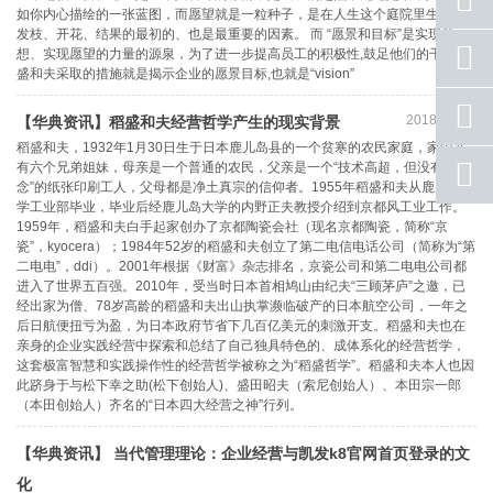
如你内心描绘的一张蓝图，而愿望就是一粒种子，是在人生这个庭院里生根、
发枝、开花、结果的最初的、也是最重要的因素。 而 “愿景和目标”是实现梦
座机
想、实现愿望的力量的源泉，为了进一步提高员工的积极性,鼓足他们的干劲,稻
号码
盛和夫采取的措施就是揭示企业的愿景目标,也就是“vision”
手机
2018-10-26
【华典资讯】稻盛和夫经营哲学产生的现实背景
号码
稻盛和夫，1932年1月30日生于日本鹿儿岛县的一个贫寒的农民家庭，家中共
qq
有六个兄弟姐妹，母亲是一个普通的农民，父亲是一个“技术高超，但没有贪
联系
念”的纸张印刷工人，父母都是净土真宗的信仰者。1955年稻盛和夫从鹿儿岛大
学工业部毕业，毕业后经鹿儿岛大学的内野正夫教授介绍到京都风工业工作。
返回
1959年，稻盛和夫白手起家创办了京都陶瓷会社（现名京都陶瓷，简称“京
顶部
瓷”，kyocera）；1984年52岁的稻盛和夫创立了第二电信电话公司（简称为“第
二电电”，ddi）。2001年根据《财富》杂志排名，京瓷公司和第二电电公司都
进入了世界五百强。2010年，受当时日本首相鸠山由纪夫“三顾茅庐”之邀，已
经出家为僧、78岁高龄的稻盛和夫出山执掌濒临破产的日本航空公司，一年之
后日航便扭亏为盈，为日本政府节省下几百亿美元的刺激开支。稻盛和夫也在
亲身的企业实践经营中探索和总结了自己独具特色的、成体系化的经营哲学，
这套极富智慧和实践操作性的经营哲学被称之为“稻盛哲学”。稻盛和夫本人也因
此跻身于与松下幸之助(松下创始人)、盛田昭夫（索尼创始人）、本田宗一郎
（本田创始人）齐名的“日本四大经营之神”行列。
【华典资讯】 当代管理理论：企业经营与凯发k8官网首页登录的文
化