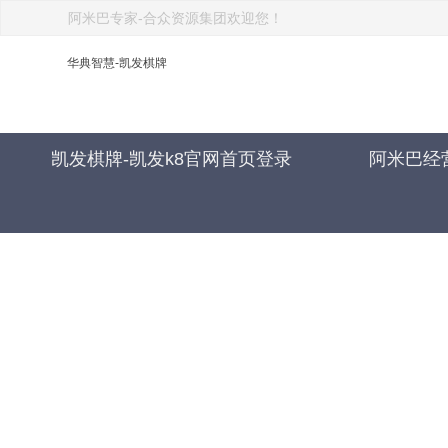
阿米巴专家-合众资源集团欢迎您！
华典智慧-凯发棋牌
凯发棋牌-凯发k8官网首页登录
阿米巴经