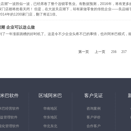
“关店潮”一波胜似一波，已经席卷了整个连锁零售业。有数据预测，2016年，将有更多的
00家门店都将抢着关闭！ 但是，在大波关店潮下，却有家做零食的传统企业——良品铺
014年的1200家门店，翻了将近1倍。
潮 企业可以这么做
到了一年涨薪跳槽的好时机了。这是令不少企业头疼不已的事情，也许阿米巴模式，
第一页
上一页
216
217
米巴软件
区域阿米巴
客户见证
米巴经营软件
华南地区
咨询案例
益管理软件
华东地区
客户评价
能化管理软件
华北东北
合作客户