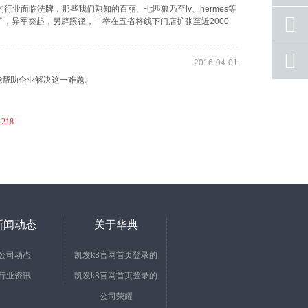
行业面临洗牌，那些我们熟知的百丽、七匹狼乃至lv、hermes等
手机
子，异军突起，另辟蹊径，一举在五省将线下门店扩张至近2000
号码
qq
2016-04-01
联系
能帮助企业解决这一难题。
返回
顶部
218
新闻动态
关于华典
公司动态
凯发k8官网首页登录的
行业资讯
凯发k8官网首页登录的
简介
公司荣耀
文化