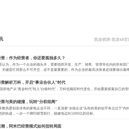
讯
凯发棋牌-凯发k8
经营：作为经营者，你还要孤独多久？
还认为，作为一个企业的领头羊，需要指挥开发、生产、销售、管理等在内的所有部
。关键是忙得那么不可开交，还不是最重要的，作为企业的最高决策者必须要做出最
营解析万科，开启“事业合伙人”时代
中国房地产从“黄金时代”转入“白银时代”，万科也顺应时代变化，开始重新探索自己的
营与美的碰撞，玩转“分权组阁”
多数热爱创造传奇的家电企业不同，一直顶着“乡镇企业”头衔的美的似乎有点过于“内向
想的轨迹，一步一个脚印踏雪前行，稳健地迈向1000亿的目标。
店潮，阿米巴经营模式如何扭转局面