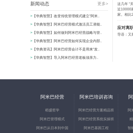
新闻动态
更多>
这几年 
近100
家。相比2
>
【华典智慧】改变传统管理模式建立“阿米..
>
【华典智慧】阿米巴经营模式激活员工潜能..
应对离职
>
【华典智慧】如何做到阿米巴经营战略与管..
导语：又
>
【华典智慧】阿米巴经营如何实现企业内部..
>
【华典资讯】阿米巴经营会计不是用来“发..
>
​【华典智慧】导入阿米巴经营老板须亲力..
阿米巴经营
阿米巴培训咨询
阿
稻盛哲学
阿米巴经营方案精品班
阿
阿米巴管理模式
阿米巴经营系统实操班
精
阿米巴从日本到中国
阿米巴基因工程
智