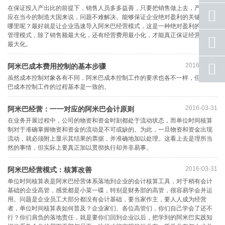
在保证投入产出比的前提下，销售人员多多益善，只要把销售做上去，产品供
座机
应在当今的制造大国来说，问题不难解决。能够保证企业绝对盈利的关键点在
号码
哪里呢？最好就是让企业迅速导入阿米巴经营模式，这是一种绝对盈利的经营
管理模式，除了销售额最大化，还有经营费用最小化，才能真正保证经营利润
手机
最大化。
号码
2016-03-31
qq
阿米巴成本费用控制的基本步骤
联系
虽然成本控制对象各有不同，阿米巴成本控制工作的要求也各不一样，但阿米
巴成本控制工作的过程基本是一致的。
返回
顶部
2016-03-31
阿米巴经营：一一对应的阿米巴会计原则
在业务开展过程中，公司的物资和资金时刻都处于流动状态，而单位时间核算
制对于准确掌握物资和资金的流动是不可或缺的。为此，一旦物资和资金出现
流动，就必须附上显示其结果的票据，并准确地加以处理。这看上去是理所当
然的事情，但实际上要真正加以贯彻执行却并非易事。
2016-03-31
阿米巴经营模式：核算改善
单位时间核算表是阿米巴经营体系落地到企业的会计核算工具，对于稍有会计
基础的企业高管，感觉都是小菜一碟，特别是财务部的高管，很容易学会并运
用。问题是企业员工大部分都没有会计基础，要当家作主，要人人成为经营
者，单位时间核算表如何普及？企业家们、各位高管们，你们自己学会了还不
行？你们肩负的落地责任，就是要你们回到企业以后，把学到的阿米巴实践知