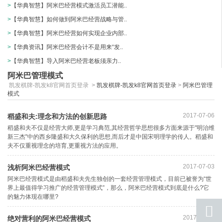
>
【华典智慧】阿米巴经营模式激活员工潜能..
>
【华典智慧】如何做到阿米巴经营战略与管..
>
【华典智慧】阿米巴经营如何实现企业内部..
>
【华典资讯】阿米巴经营会计不是用来“发..
>
​【华典智慧】导入阿米巴经营老板须亲力..
阿米巴管理模式
凯发棋牌-凯发k8官网首页登录
>
凯发棋牌-凯发k8官网首页登录
>
阿米巴管理
模式
2017-07-06
稻盛和夫:理念和方法的创新思路
稻盛和夫不仅是经营大师,更是学习典范,其经营哲学思想很多方面来源于"明治维
新三杰"中的西乡隆盛和大久保利的思想,而后才是中国宋明理学的传人。稻盛和
夫不仅重视理念的培育,更重视方法的应用。
2017-07-03
浅析阿米巴经营模式​
阿米巴经营模式是由稻盛和夫先生独创的一套经营管理模式，目前已被誉为“世
界上最值得学习推广的经营管理模式”，那么，阿米巴经营模式到底是什么?它
的魅力体现在哪里?
2017-06-29
绝对营利的阿米巴经营模式