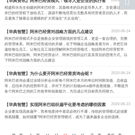
【华典资讯】阿米巴经营模式：领导人是企业的执行者
联系
稻盛和夫先生创建的阿米巴经营，其最根本的目的是培养人才。京瓷通过把阿
米巴的经营权下放给员工，源源不断地培育出无数具有经营者意识的人才，而
返回
且避免了随着企业规模的扩大而滋生“大企业病”。
顶部
2020-06-24
​【华典智慧】阿米巴经营对战略方面的几点建议
阿米巴经营模式不仅是挽救企业管理困境的管理工具，更是一套合理的、完整
的管理体系。阿米巴经营成功的关键，在于明确企业战略发展方向，并把它传
递给每位员工。让每位员工深刻理解阿米巴经营模式，包括阿米巴经营哲学、
阿米巴组织架构、阿米巴经营会计、阿米巴组织运行及其背后的思维方式。以
下阿米巴对战略方面的几点建议
2020-06-24
​【华典智慧】为什么要开阿米巴经营质询会呢？
阿米巴咨询会通过业绩分析会分析每个阿米巴本月的单位时间附加值、总收益
等，总结本月的优势和不足，并对下月的计划做pdca循环改善措施，不断提升
各个阿米巴之间的工作效率和创新能力，为完成公司目标而共同努力。
2020-06-23
【华典智慧】实现阿米巴组织扁平化要考虑的哪些因素
企业要实现高效扁平，简单地拿掉中基层必然行不通，传统的管理模式必须要
彻底颠覆。如何颠覆?阿米巴经营管理模式，成为了越来越多企业的选择。