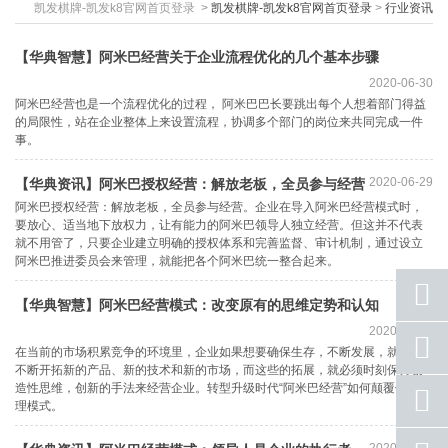
凯发棋牌-凯发k8官网首页登录
>
凯发棋牌-凯发k8官网首页登录
>
行业资讯
【华典智慧】阿米巴经营关于企业流程优化的几个基本步骤
2020-06-30
阿米巴经营也是一个流程优化的过程， 阿米巴巴长要跳出每个人想着部门得益
的局限性，站在企业整体上来设置流程，协调多个部门的岗位来共同完成一件
事。
2020-06-29
【华典资讯】阿米巴授权经营：解放老板，全员参与经营
阿米巴授权经营：解放老板，全员参与经营。企业在导入阿米巴经营模式时，
要放心、适当地下放权力，让有能力的阿米巴领导人独立经营。但这并不代表
就不用管了，只要企业建立明确的授权体系和完善监督、审计机制，通过设立
阿米巴推进委员会来管理，就能把各个阿米巴统一整合起来。
【华典智慧】阿米巴经营模式：改变原有的思维定势和认知
2020-06-29
座机
在当前的市场积累竞争的环境里，企业如果想要确保生存，不断发展，就必须
号码
不断开拓新的产品、新的技术和新的市场，而这些的拓展，就必须时刻保持创
造性思维，创新的手法来经营企业。转型升级时代“阿米巴经营”如何颠覆传统管
手机
理模式。
号码
qq
2020-06-28