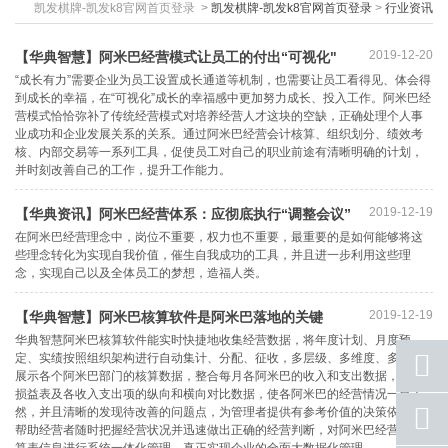
凯发棋牌-凯发k8官网首页登录
>
凯发棋牌-凯发k8官网首页登录
>
行业资讯
2019-12-20
【华典智慧】阿米巴经营模式让员工的付出“可视化"
“成长有力”需要企业为员工设置成长通道等机制，也需要让员工看得见、体会得
到成长的幸福，在“可视化”成长的幸福感中更加努力成长、投入工作。阿米巴经
营模式恰恰弥补了传统经营模式对培养经营人才这块的空缺，正确处理个人事
业成功和企业发展关系的关系。通过阿米巴经营会计核算、组织划分、绩效考
核、内部交易等一系列工具，促使员工对自己的职业前途有清晰明确的计划，
并时刻改善自己的工作，提升工作能力。
2019-12-19
【华典资讯】阿米巴经营体系：应彻底执行“调整会议”
在阿米巴经营理念中，岗位不重要，权力也不重要，最重要的是如何能够将这
些理念转化为实现自我价值，催生自我成功的工具，并且进一步利用这些理
念，实现自己以及全体员工的梦想，造福人类。
2019-12-19
【华典智慧】阿米巴核算软件是阿米巴落地的关键
华典智慧阿米巴核算软件能实时快捷地收集经营数据，将年度计划、月度预
定、实绩按照组织架构进行自动集计、分配、征收，多层级、多维度、多形式
展示各个阿米巴部门的核算数据，整合每月各阿米巴的收入和支出数据，导出
损益表及各收入支出项的纵向和横向对比数据，使各阿米巴的经营情况一目了
座机
然，并且清晰的发现待改善的问题点，为管理者提供有参考价值的决策依据，
号码
帮助经营者随时把握经营状况并迅速做出正确的经营判断，对阿米巴经营的核
算表信息进行系统一体化管理，真正实现企业的全面大数据化管理。