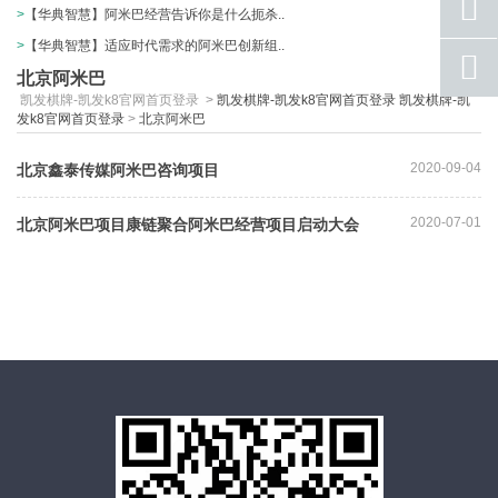
手机
>
【华典智慧】阿米巴经营告诉你是什么扼杀..
号码
>
【华典智慧】适应时代需求的阿米巴创新组..
qq
联系
北京阿米巴
凯发棋牌-凯发k8官网首页登录
>
凯发棋牌-凯发k8官网首页登录
凯发棋牌-凯
返回
发k8官网首页登录
>
北京阿米巴
顶部
2020-09-04
北京鑫泰传媒阿米巴咨询项目
2020-07-01
北京阿米巴项目康链聚合阿米巴经营项目启动大会