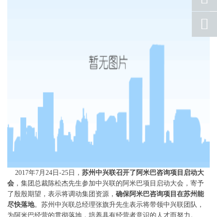
号码
qq
联系
返回
顶部
2017年7月24日-25日，
苏州中兴联召开了阿米巴咨询项目启动大
会
，集团总裁陈松杰先生参加中兴联的阿米巴项目启动大会，寄予
了殷殷期望，表示将调动集团资源，
确保阿米巴咨询项目在苏州能
尽快落地
。苏州中兴联总经理张旗升先生表示将带领中兴联团队，
为阿米巴经营的贯彻落地，培养具有经营者意识的人才而努力。