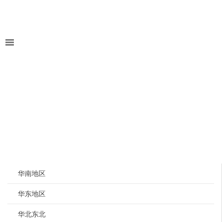
华南地区
华东地区
华北东北