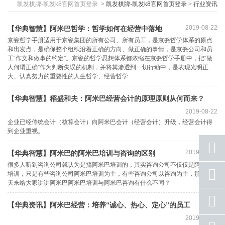
凯发棋牌-凯发k8官网首页登录
>
凯发棋牌-凯发k8官网首页登录
>
行业资讯
2019-08-22
【华典智慧】阿米巴哲学：哲学如何在经营中落地
京瓷哲学手册适用于京瓷集团的所有公司、所有员工，是京瓷哲学体系的原点
和出发点，是确保整个组织沿着正确的方向、做正确的事情，是京瓷公司和员
工“作文和做事的约定”。京瓷的哲学思想体系都浓缩在京瓷哲学手册中，把“做
人何谓正确”作为判断失误的机制，并将其渗透到一切行动中，是表现光明正
大、认真努力的重要性的人生哲学、经营哲学
【华典智慧】稻盛和夫：阿米巴经营会计的原理原则从何而来？
2019-08-22
企业已经传统会计（核算会计）向阿米巴会计（经营会计）升级，经营会计得
到企业重视。
2019-08-22
【华典智慧】阿米巴的阿米巴培训与咨询的区别
很多人听到咨询公司就认为是搞阿米巴培训的，其实咨询公司不仅仅是阿米巴
座机
培训，只是有些咨询公司阿米巴培训为主，有些咨询公司以咨询为主，那么今
号码
天来给大家讲讲阿米巴阿米巴培训与阿米巴咨询有什么不同？
手机
【华典资讯】阿米巴经营：培养“诚心、热心、定心”的员工
号码
2019-08-22
qq