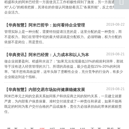
稻盛和夫的阿米巴经营一方面使员工工作积极性得到了激发，另一方面通过
联系
对“人心”的精准把握，其潜在的价值认同激励着员工“各展所能”，反之也带动了
企业活力。​
返回
顶部
2019-08-22
【华典智慧】阿米巴哲学：如何看待企业管理
管理实际上是一种分配，需要特别提请注意的是，这里分配的是一种责任，而
不是权力。我们在管理中犯的最大错误就是分配权力。必须明确，权力分配的
依据不是岗位，而是责任。
2019-08-21
【华典资讯】阿米巴经营：人力成本和以人为本
做企业就要盈利。稻盛和夫说了：“如果无法实现最低10%的税前利润率，那就
等于没有进入经营管理的大门。所谓的高收益，最少也是指15%-20%的利润
率。”谁不想有高收益呀，这年头除了垄断性企业，充分竞争的行业内，有多少
企业能达到这个指标。
2019-08-21
【华典智慧】内部交易市场如何健康稳健发展
阿米巴单元之间的交易关系如同客户和供应商之间的契约关系，一旦建立就要
严肃，为内部客户保质保量、准时交付就变成了一种责任和承诺，如果不能再
既定的时间为客户交付合格的产品或服务，责任方必须承担由此带来的索赔责
任。