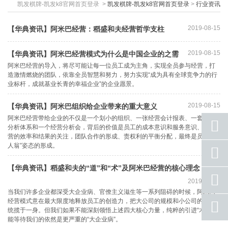
凯发棋牌-凯发k8官网首页登录
>
凯发棋牌-凯发k8官网首页登录
>
行业资讯
2019-08-15
【华典资讯】阿米巴经营：稻盛和夫经营哲学支柱
2019-08-15
​【华典资讯】阿米巴经营模式为什么是中国企业的之需
阿米巴经营的导入，将尽可能让每一位员工成为主角，实现全员参与经营，打
造激情燃烧的团队，依靠全员智慧和努力，努力实现“成为具有全球竞争力的行
业标杆，成就基业长青的幸福企业”的企业愿景。
2019-08-15
【华典资讯】阿米巴组织给企业带来的重大意义
阿米巴经营带给企业的不仅是一个划小的组织、一张经营会计报表、一套业绩
分析体系和一个经营分析会，背后的价值是员工的成本意识和服务意识、对运
营的效率和结果的关注，团队合作的形成、责权利的平衡分配，最终是员工“主
人翁”姿态的形成。
座机
号码
【华典资讯】稻盛和夫的“道”和“术”及阿米巴经营的核心理念
手机
2019-08-15
号码
当我们许多企业都深受大企业病、官僚主义滋生等一系列阻碍的时候，阿米巴
经营模式意在最大限度地释放员工的创造力，把大公司的规模和小公司的好处
qq
统揽于一身。但我们如果不能深刻领悟上述四大核心力量，纯粹的引进“术”，可
联系
能等待我们的依然是更严重的“大企业病”。