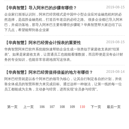
返回
顶部
2019-08-15
【华典智慧】导入阿米巴的步骤有哪些？
企业家们渐渐认识到，阿米巴经营模式是中国中小型企业应对金融危机时的必
然选择，是战胜金融危机，打造百年老店的必经之路。 很多企业都已导入阿米
巴，并成功落地，那导入阿米巴主要有哪些步骤呢？华典智慧帮大家总结了以
下几点，希望能帮到各企业家
2019-08-15
【华典智慧】阿米巴经营会计报表的重要性
华典智慧阿米巴软件系统能快速帮助企业生成一张类似于家庭收支表的“结算
表”。如果是家庭收支表，让普通员工也能能看懂数据，而且即便是没有会计财
务的专业知识，也能非常容易地填写这张表。
2019-08-14
【华典智慧】阿米巴经营值得借鉴的地方有哪些？
阿米巴经营就是以各个阿米巴的领导为核心，让其自行制定各自的计划，并依
靠全体成员的智慧和努力来完成目标。通过这样一种做法，让第一线的每一位
员工都能成为主角，主动参与经营，进而实现“全员参与经营”。
第一页
上一页
106
107
108
109
110
下一页
最后一页