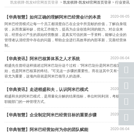
凯发棋牌-凯发k8官网首页登录
>
凯发棋牌-凯发k8官网首页登录
>
行业资讯
2020-06-05
【华典智慧】如何正确的理解阿米巴经营会计的本质
阿米巴经营模式让每一个员工都清楚自己在企业中所贡献的价值，了解自身现
状，从而查漏补缺，优化工作能力，提高为企业创造利润的能力。对企业来
说，经营会计产生的原始经营数据，是真实可信的第一手资料，能够让企业的
管理者认清经营中存在的问题，帮助企业进行高效率的内部革新，完善经营体
制。
2020-06-04
【华典资讯】阿米巴核算体系之人才系统
稻盛先生曾经这样描述过阿米巴划分这个过程：“阿米巴划分是阿米巴核算的开
始，也是阿米巴核算的终结。”可见这一步骤的重要性。而在这其中又有一项内
容尤为重要，这项内容就是阿米巴领导人的选择。
座机
号码
2020-06-04
【华典资讯】走进稻盛和夫，认识阿米巴模式
稻盛和夫的阿米巴模式，是用量化分解的结果指标，单位时间利润，考核每个
手机
职能部门的一种管理方式。
号码
2020-06-04
【华典智慧】企业制定阿米巴经营目标的重要步骤
qq
联系
2020-06-04
【华典智慧】阿米巴经营如何为你的团队赋能
返回