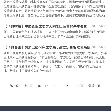
顶部
阿米巴经营模式是一种非常有效的团队赋能机制，阿米巴组织的规模都很小，
但是这些组织的负责人都是被视作企业管理层的一员而被赋予了阿米巴组织的
经营管理职责，因此就必须让所有阿米巴组织的负责人都能够正确理解作为领
导者应尽的职责，在自觉担负起责任的前提下开展阿米巴组织的经营管理活动
2020-06-03
【华典智慧】中国企业成功导入阿米巴经营的基本要素
面对中国轰轰烈烈的社会转型，一众企业开始积极求新求变，稻盛和夫的阿米
巴经营管理模式也理所当然地得到中国学术界和企业家群体的重视。
2020-06-03
【华典资讯】阿米巴如何完成交易，建立定价标准和系统
阿米巴核算系统可以实现“部门独立核算”、“实时收集经营数据”、“多层级、多维
度地展示正确的经营数据”、“实现财务会计与管理会计的整合”等功能，从大量
的数据中抽丝剥茧出经营数据，以浅显易懂的方式呈现在经营者面前，将本来
复杂繁琐的经营活动简单化、快捷化、精准化、高效化，辅助阿米巴经营落
地，帮助企业正能够长久的良性运转。
第一页
上一页
16
17
18
19
20
下一页
最后一页