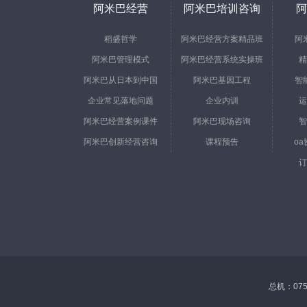
阿米巴经营
阿米巴培训咨询
阿
稻盛哲学
阿米巴经营方案精品班
阿
阿米巴管理模式
阿米巴经营系统实操班
精
阿米巴从日本到中国
阿米巴基因工程
智
企业常见落地问题
企业内训
运
阿米巴经营案例课件
阿米巴现场咨询
智
阿米巴创新经营咨询
课程预告
o
订
总机：0755