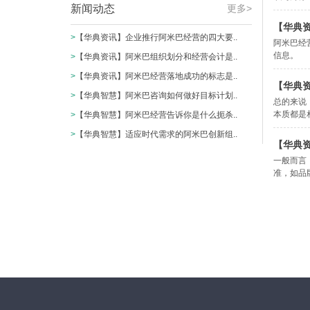
新闻动态
更多>
【华典
>
【华典资讯】企业推行阿米巴经营的四大要..
阿米巴经
信息。
>
【华典资讯】阿米巴组织划分和经营会计是..
>
【华典资讯】阿米巴经营落地成功的标志是..
【华典
>
【华典智慧】阿米巴咨询如何做好目标计划..
总的来说
本质都是
>
【华典智慧】阿米巴经营告诉你是什么扼杀..
>
【华典智慧】适应时代需求的阿米巴创新组..
【华典
一般而言
准，如品