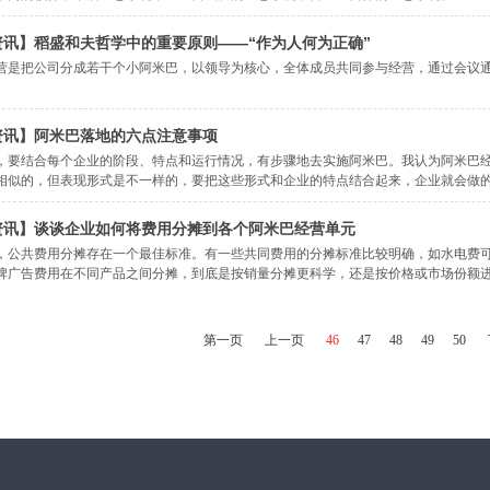
资讯】稻盛和夫哲学中的重要原则——“作为人何为正确”
营是把公司分成若干个小阿米巴，以领导为核心，全体成员共同参与经营，通过会议
资讯】阿米巴落地的六点注意事项
，要结合每个企业的阶段、特点和运行情况，有步骤地去实施阿米巴。我认为阿米巴
相似的，但表现形式是不一样的，要把这些形式和企业的特点结合起来，企业就会做
资讯】谈谈企业如何将费用分摊到各个阿米巴经营单元
，公共费用分摊存在一个最佳标准。有一些共同费用的分摊标准比较明确，如水电费
牌广告费用在不同产品之间分摊，到底是按销量分摊更科学，还是按价格或市场份额
第一页
上一页
46
47
48
49
50