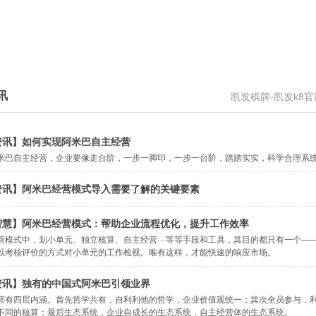
讯
凯发棋牌-凯发k8
资讯】如何实现阿米巴自主经营
米巴自主经营，企业要像走台阶，一步一脚印，一步一台阶，踏踏实实，科学合理系
资讯】阿米巴经营模式导入需要了解的关键要素
智慧】阿米巴经营模式：帮助企业流程优化，提升工作效率
营模式中，划小单元、独立核算、自主经营···等等手段和工具，其目的都只有一个
以考核评价的方式对小单元的工作检视。唯有这样，才能快速的响应市场。
资讯】独有的中国式阿米巴引领业界
营有四层内涵。首先哲学共有，自利利他的哲学，企业价值观统一；其次全员参与，
不同的核算；最后生态系统，企业自成长的生态系统，自主经营体的生态系统。