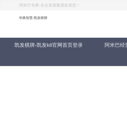
阿米巴专家-合众资源集团欢迎您！
华典智慧-凯发棋牌
凯发棋牌-凯发k8官网首页登录
阿米巴经