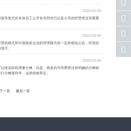
2020-03-09
座机
通报等形式向全体员工公开有关阿米巴以及公司的经营情况等重要
号码
手机
2020-03-06
号码
经营的模式和中国很多企业的管理模式有一定的相似之处，经营的
qq
的强大。
联系
2020-03-06
返回
顶部
可以按实际耗用量分摊；但是，更多的共同费用没有明确的分摊标
进行分摊更科学，这就很难界定。
下一页
最后一页