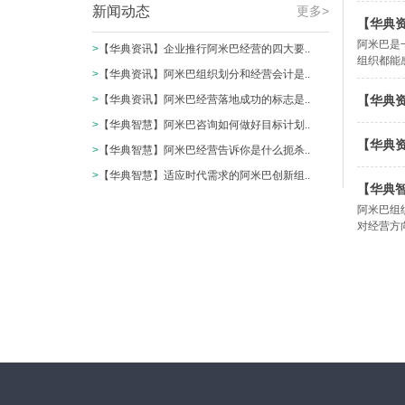
新闻动态
更多>
【华典
阿米巴是
>
【华典资讯】企业推行阿米巴经营的四大要..
组织都能
>
【华典资讯】阿米巴组织划分和经营会计是..
>
【华典资讯】阿米巴经营落地成功的标志是..
【华典
>
【华典智慧】阿米巴咨询如何做好目标计划..
【华典
>
【华典智慧】阿米巴经营告诉你是什么扼杀..
>
【华典智慧】适应时代需求的阿米巴创新组..
【华典
阿米巴组
对经营方