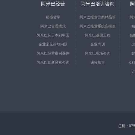
阿米巴经营
阿米巴培训咨询
阿
稻盛哲学
阿米巴经营方案精品班
阿
阿米巴管理模式
阿米巴经营系统实操班
精
阿米巴从日本到中国
阿米巴基因工程
智
企业常见落地问题
企业内训
运
阿米巴经营案例课件
阿米巴现场咨询
智
阿米巴创新经营咨询
课程预告
o
订
总机：0755