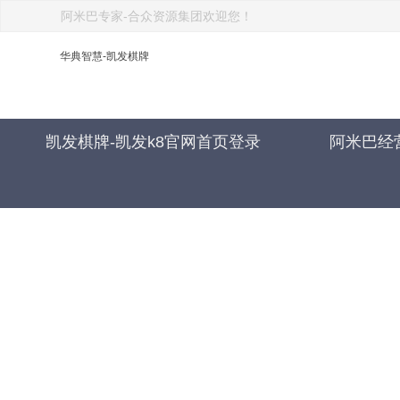
阿米巴专家-合众资源集团欢迎您！
华典智慧-凯发棋牌
凯发棋牌-凯发k8官网首页登录
阿米巴经