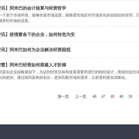
资讯】阿米巴的会计核算与经营哲学
一个基于市场环境，能够传递市场温度，能够柔性地应对市场变化的自组织的管理，
感受到市场的温度。
资讯】疫情萧条下的企业，如何转危为安
资讯】阿米巴如何为企业解决经营困惑
智慧】阿米巴经营如何搭建人才阶梯
织是在企业战略规划下，为达到经营目标和发展需要而进行的组织设计，将组织划分
向的把控。通过组织架构的划分，更加匹配市场的需求，让权责利更加清晰化。
第一页
上一页
46
47
48
49
50