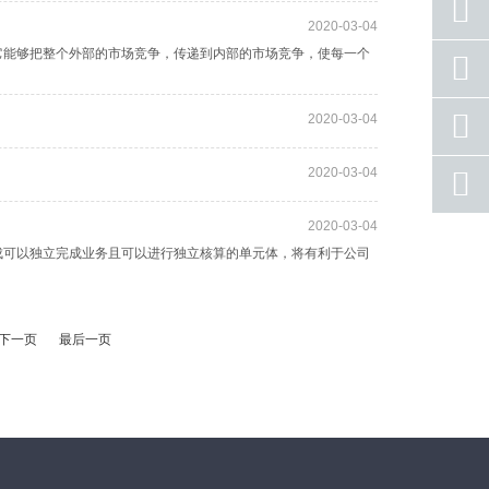
2020-03-04
它能够把整个外部的市场竞争，传递到内部的市场竞争，使每一个
座机
号码
手机
2020-03-04
号码
2020-03-04
qq
联系
2020-03-04
返回
顶部
成可以独立完成业务且可以进行独立核算的单元体，将有利于公司
下一页
最后一页