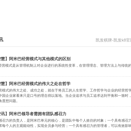
讯
凯发棋牌-凯发k8
智慧】阿米巴经营模式与其他模式的区别
 ”经营模式是从管理机制上对企业进行的系统性变革，在管理理念、管理方法上与传统
智慧】阿米巴经营模式的伟大之处在哲学
营模式的伟大之处、成功之处，就在于将员工的人生哲学、工作哲学与企业的经营哲学
中国企业家看来只是口号的理念得以落地。当企业追求与员工追求达到平衡和一致时
角度想问题。
资讯】阿米巴领导者需拥有团队感召力
感召力的负责人，是阿米巴单元的核心，是团队中每个人效仿的对象；一个具有感召
挥每个人的主观能动性，实现全员参与经营；一个具有感召力的管理者，可以有效影