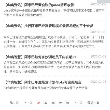
2020-01-03
【华典资讯】阿米巴经营会议的pdca循环改善
返回
pdca循环是一个螺旋式循环改善的基础方法，不仅可以用于某个项目，还可用
顶部
于整个企业或某个阿米巴单元。
【华典资讯】推行阿米巴经营管理模式最容易犯的三个错误
2020-01-03
阿米巴经营模式是将企业组织划分成各个小集团、小部门，它们像一个一个的
企业一样，能够独立存在，并采取独立核算制进行运营，同时培养具有管理意
识的领导，让全体员工参与经营管理，从而实现“全员参与”的经营方式。
2020-01-03
【华典智慧】阿米巴如何有效调动员工内在动力
调动员工的积极性是企业经营无法回避的问题，经营者再努力，其个人精力也
是有限的。如果希望公司持续发展壮大，必须激发调动所有员工内在的积极
性，共同努力，拼搏进取。
2020-01-03
【华典智慧】阿米巴年度经营计划与okr可完美结合
okr和阿米巴经营的发展都是当前社会阶段强个体发展的必然结果
第一页
上一页
56
57
58
59
60
下一页
最后一页