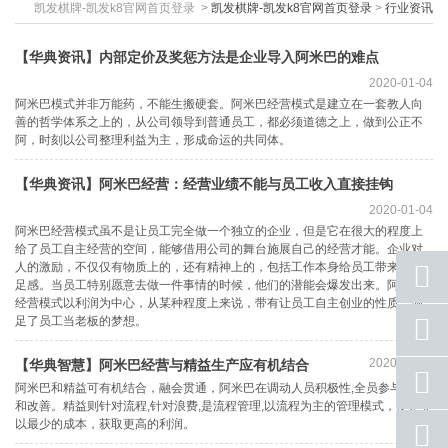
凯发棋牌-凯发k8官网首页登录
>
凯发棋牌-凯发k8官网首页登录
>
行业资讯
【华典资讯】内部定价及奖惩方法是企业导入阿米巴的难点
2020-01-04
阿米巴模式并非万能药，不能生搬硬套。阿米巴经营模式是建立在一套教人向
善的哲学体系之上的，从公司领导到普通员工，都必须道德之上，做到公正不
阿，时刻以公司整理利益为主，形成命运的共同体。
【华典资讯】阿米巴经营：经营业绩不能与员工收入直接挂钩
2020-01-04
阿米巴经营模式虽不是让员工完全做一个独立的企业，但是它在很大的程度上
给了员工自主经营的空间，能够借用公司的舞台施展自己的经营才能。企业对
人的激励，不仅仅有物质上的，还有精神上的，包括工作本身给员工带来的满
足感。当员工特别愿意去做一件事情的时候，他们的潜能会爆发出来。阿米巴
经营模式以利润为中心，从某种程度上来说，带有让员工自主创业的性质，满
足了员工当老板的梦想。
座机
号码
2020-01-04
【华典智慧】阿米巴经营与精益生产应有机结合
手机
阿米巴和精益可有机结合，融会贯通，阿米巴在调动人员积极性,全员参与经营
号码
和改善。精益则针对流程,针对浪费,是流程管理,以流程为主的管理模式，使企业
以最少的成本，获取更高的利润。
qq
联系