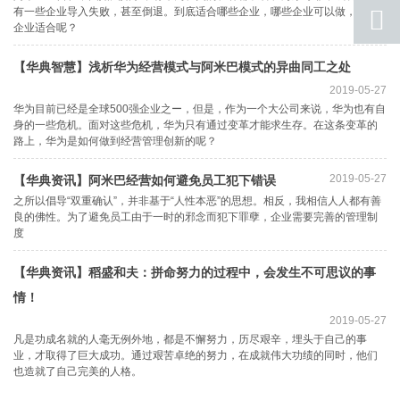
有一些企业导入失败，甚至倒退。到底适合哪些企业，哪些企业可以做，哪些
qq
联系
企业适合呢？
返回
【华典智慧】浅析华为经营模式与阿米巴模式的异曲同工之处
顶部
2019-05-27
华为目前已经是全球500强企业之ー，但是，作为一个大公司来说，华为也有自
身的一些危机。面对这些危机，华为只有通过变革才能求生存。在这条变革的
路上，华为是如何做到经营管理创新的呢？
2019-05-27
【华典资讯】阿米巴经营如何避免员工犯下错误
之所以倡导“双重确认”，并非基于“人性本恶”的思想。相反，我相信人人都有善
良的佛性。为了避免员工由于一时的邪念而犯下罪孽，企业需要完善的管理制
度
【华典资讯】稻盛和夫：拼命努力的过程中，会发生不可思议的事
情！
2019-05-27
凡是功成名就的人毫无例外地，都是不懈努力，历尽艰辛，埋头于自己的事
业，才取得了巨大成功。通过艰苦卓绝的努力，在成就伟大功绩的同时，他们
也造就了自己完美的人格。