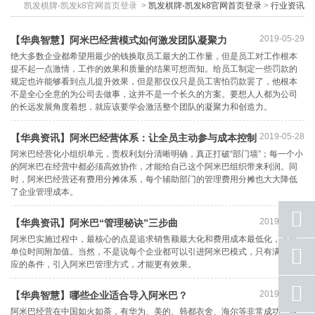
凯发棋牌-凯发k8官网首页登录
>
凯发棋牌-凯发k8官网首页登录
>
行业资讯
2019-05-29
【华典智慧】阿米巴经营模式如何激发团队凝聚力
绝大多数企业都希望用最少的钱换取员工最大的工作量，但是员工对工作根本
提不起一点激情，工作的效果和质量的结果可想而知。给员工制定一些罚款的
规定也许能够看到点儿提升效果，但是那仅仅只是员工害怕罚款罢了，他根本
不是全心全意的为公司去做事，这并不是一个长久的方案。要想人人都为公司
的长远发展角度着想，就应该要学会激活整个团队的凝聚力和创造力。
2019-05-28
【华典资讯】阿米巴经营体系：让全员主动参与成本控制
阿米巴经营化小组织单元，责权利划分清晰明确，真正打破“部门墙”；每一个小
的阿米巴在经营中都必须高效协作，才能给自己这个阿米巴组织带来利润。同
时，阿米巴经营还有费用分摊体系，每个辅助部门的管理费用分摊也大大降低
了企业管理成本。
2019-05-28
【华典资讯】阿米巴“管理秘诀”三步曲
阿米巴实施过程中，最核心的点是追求销售额最大化和费用成本最低化，这叫
座机
单位时间附加值。当然，不是说每个企业都可以引进阿米巴模式，只有满足相
号码
应的条件，引入阿米巴管理方式，才能更有效果。
手机
2019-05-27
【华典智慧】哪些企业适合导入阿米巴？
号码
阿米巴经营在中国如火如荼，有华为、美的、韩都衣舍、海尔等非常成功，也